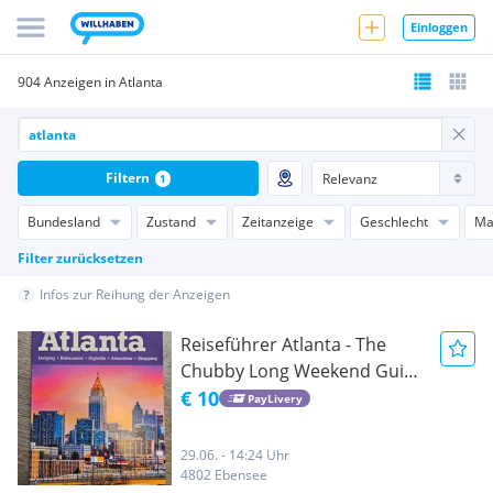
Einloggen
904 Anzeigen in Atlanta
Filtern
1
Bundesland
Zustand
Zeitanzeige
Geschlecht
Ma
Filter zurücksetzen
Infos zur Reihung der Anzeigen
Reiseführer Atlanta - The
Chubby Long Weekend Guide
Atlanta 2023
€ 10
PayLivery
29.06. - 14:24 Uhr
4802 Ebensee