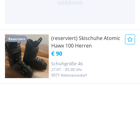
(reserviert) Skischuhe Atomic
Reserviert
Hawx 100 Herren
€ 90
Schuhgröße 46
27.07. - 05:30 Uhr
9071 Köttmannsdorf