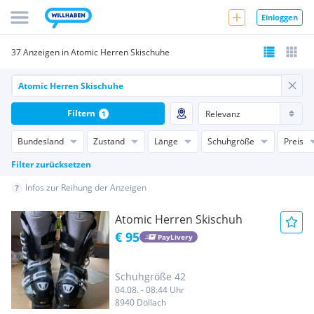
Einloggen
37 Anzeigen in Atomic Herren Skischuhe
Filtern
1
Bundesland
Zustand
Länge
Schuhgröße
Preis
Filter zurücksetzen
Infos zur Reihung der Anzeigen
Atomic Herren Skischuh
€ 95
PayLivery
Schuhgröße 42
04.08. - 08:44 Uhr
8940 Döllach