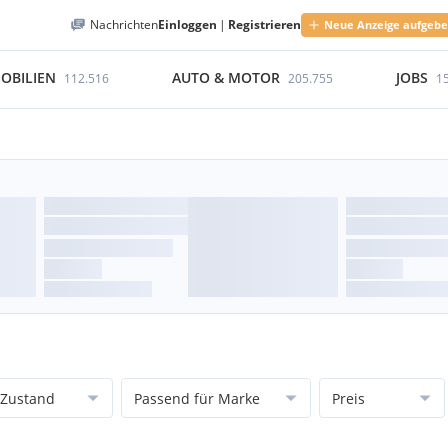
Nachrichten
Einloggen
|
Registrieren
Neue Anzeige aufgeb
OBILIEN
AUTO & MOTOR
JOBS
112.516
205.755
1
Zustand
Passend für Marke
Preis