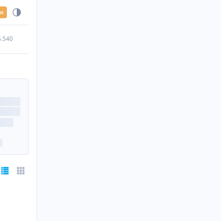
en
5.540