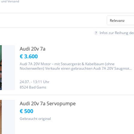
z und Versand
Infos zur Reihung d
Audi 20v 7a
€ 3.600
Audi 7A 20V Motor – mit Steuergerät & Kabelbaum (ohne
Nockenwellen) Verkaufe einen gebrauchten Audi 7A 20V Saugmotor
– bekannt aus Audi 80/90, Coupé B3/B4. Lieferumfang: Motorblock
mit Ansaugbrücke und Krümmer Steuergerät Kabelbaum Diverse
Anbauteile...
24.07. - 13:11 Uhr
8524 Bad Gams
Audi 20v 7a Servopumpe
€ 500
Gebraucht original