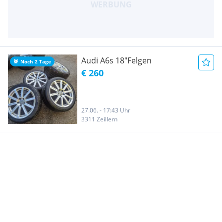
Audi A6s 18"Felgen
Noch 2 Tage
€ 260
27.06. - 17:43 Uhr
3311 Zeillern