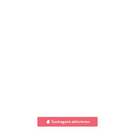
Suchagent aktivieren