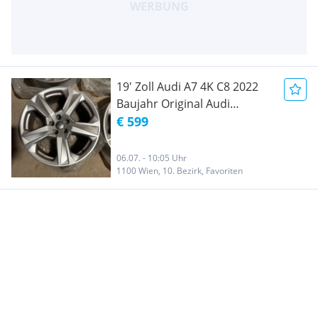
19' Zoll Audi A7 4K C8 2022
Baujahr Original Audi
Alufelgen Audi A5 A6 A7 A8
€ 599
Q3 Q5 Q7
06.07. - 10:05 Uhr
1100 Wien, 10. Bezirk, Favoriten