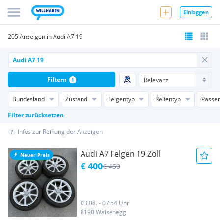
Einloggen
205 Anzeigen in Audi A7 19
Filtern
1
Bundesland
Zustand
Felgentyp
Reifentyp
Passen
Filter zurücksetzen
Infos zur Reihung der Anzeigen
Audi A7 Felgen 19 Zoll
Neuer Preis
€ 400
€ 450
03.08. - 07:54 Uhr
8190 Waisenegg