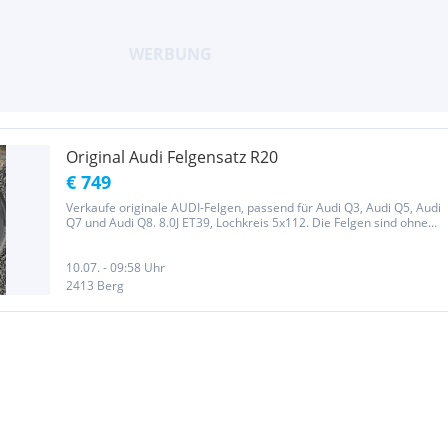
Original Audi Felgensatz R20
€ 749
Verkaufe originale AUDI-Felgen, passend für Audi Q3, Audi Q5, Audi
Q7 und Audi Q8. 8.0J ET39, Lochkreis 5x112. Die Felgen sind ohne
Beschädigungen. Preis für den Satz: 1050 EUR, leicht verhandelbar.
Continental WinterContact TS850P 255/45 R20 V....
10.07. - 09:58 Uhr
2413 Berg