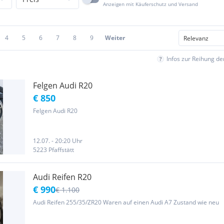
Anzeigen mit Käuferschutz und Versand
4
5
6
7
8
9
Weiter
Infos zur Reihung d
Felgen Audi R20
€ 850
Felgen Audi R20
12.07. - 20:20 Uhr
5223 Pfaffstätt
Audi Reifen R20
€ 990
€ 1.100
Audi Reifen 255/35/ZR20 Waren auf einen Audi A7 Zustand wie neu