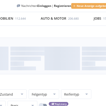
Nachrichten
Einloggen
|
Registrieren
Neue Anzeige aufgeb
OBILIEN
AUTO & MOTOR
JOBS
112.644
206.680
1
Zustand
Felgentyp
Reifentyp
PayLivery
Preis