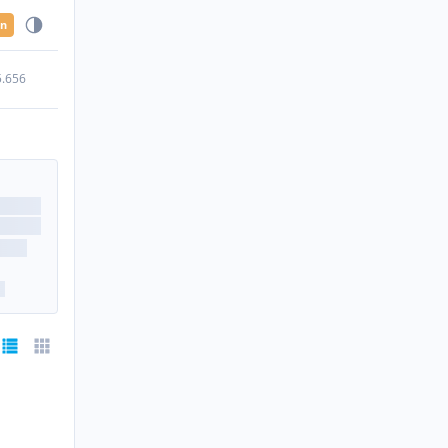
en
5.656