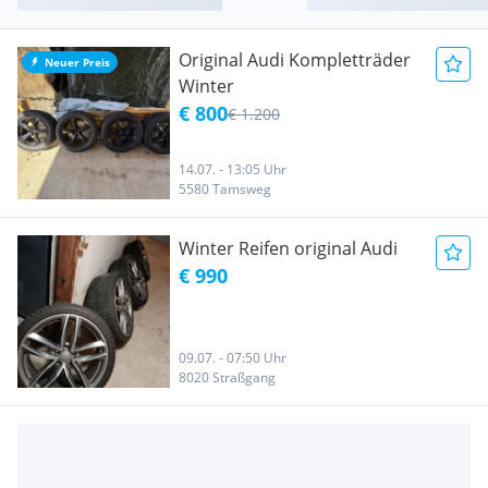
Original Audi Kompletträder
Neuer Preis
Winter
€ 800
€ 1.200
14.07. - 13:05 Uhr
5580 Tamsweg
Winter Reifen original Audi
€ 990
09.07. - 07:50 Uhr
8020 Straßgang