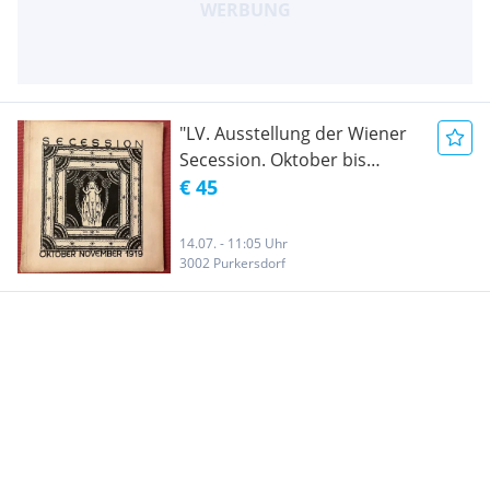
"LV. Ausstellung der Wiener
Secession. Oktober bis
November 1919"
€ 45
Ausstellungs-Katalog
14.07. - 11:05 Uhr
3002 Purkersdorf