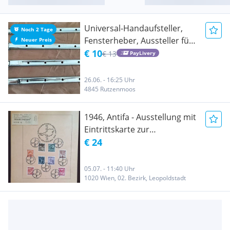
Universal-Handaufsteller,
Noch 2 Tage
Fensterheber, Aussteller für
Neuer Preis
Gewächshaus Aussteller für
€ 10
€ 13
PayLivery
Gewächshaus
26.06. - 16:25 Uhr
4845 Rutzenmoos
1946, Antifa - Ausstellung mit
Eintrittskarte zur
Ausstellung, Sonderblatt mit
€ 24
Sstp.
05.07. - 11:40 Uhr
1020 Wien, 02. Bezirk, Leopoldstadt