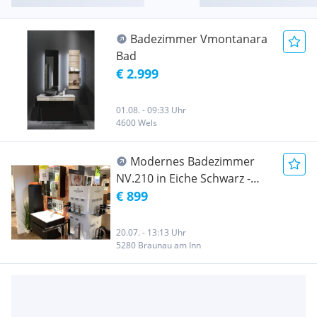
Badezimmer Vmontanara
Bad
€ 2.999
01.08. - 09:33 Uhr
4600 Wels
Modernes Badezimmer
NV.210 in Eiche Schwarz -
Ausstellungsstück
€ 899
20.07. - 13:13 Uhr
5280 Braunau am Inn