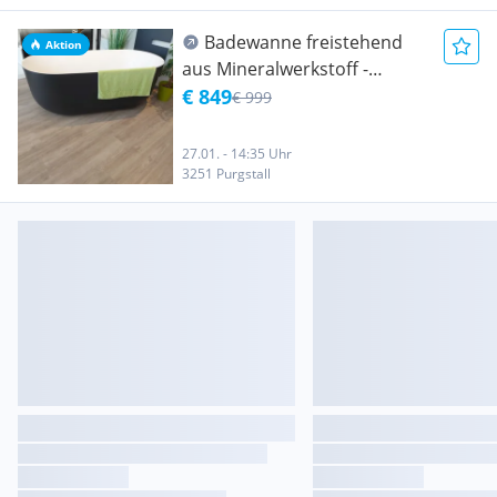
Badewanne freistehend
Aktion
aus Mineralwerkstoff -
Ausstellungsstück
€ 849
€ 999
27.01. - 14:35 Uhr
3251 Purgstall