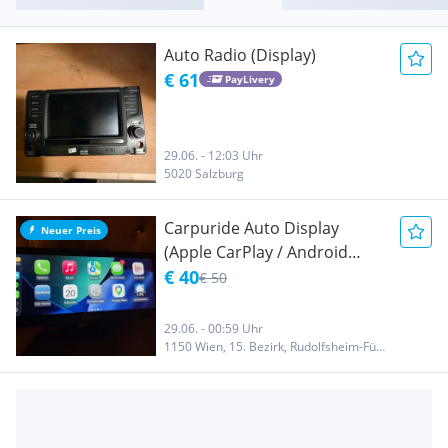
Auto Radio (Display)
€ 61
PayLivery
29.06. - 12:03 Uhr
5020 Salzburg
Carpuride Auto Display
Neuer Preis
(Apple CarPlay / Android
Auto)
€ 40
€ 50
29.06. - 00:59 Uhr
1150 Wien, 15. Bezirk, Rudolfsheim-Fünfhaus