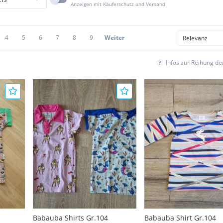
Anzeigen mit Käuferschutz und Versand
4
5
6
7
8
9
Weiter
Infos zur Reihung d
Babauba Shirts Gr.104
Babauba Shirt Gr.104