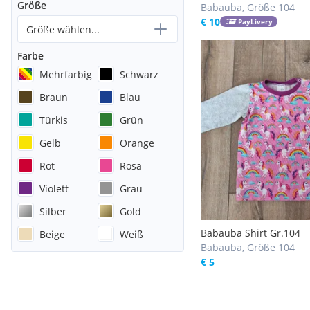
Größe
Babauba, Größe 104
€ 10
PayLivery
Größe wählen...
Farbe
Mehrfarbig
Schwarz
Braun
Blau
Türkis
Grün
Gelb
Orange
Rot
Rosa
Violett
Grau
Silber
Gold
Babauba Shirt Gr.104
Beige
Weiß
Babauba, Größe 104
€ 5