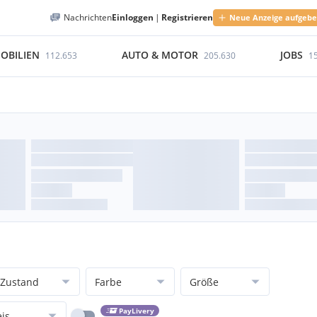
Nachrichten
Einloggen
|
Registrieren
Neue Anzeige aufgeb
OBILIEN
AUTO & MOTOR
JOBS
112.653
205.630
1
Zustand
Farbe
Größe
PayLivery
eis