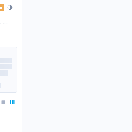
en
5.588