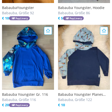
BabaubaYoungster
Babauba Youngster, Hoodie
Babauba, Größe 92
Babauba, Größe 86
€ 10
€ 5
PayLivery
PayLivery
Babauba Youngster Gr. 116
Babauba Youngster Planes
Babauba, Größe 116
Pullover
Babauba, Größe 122
€ 20
€ 10
PayLivery