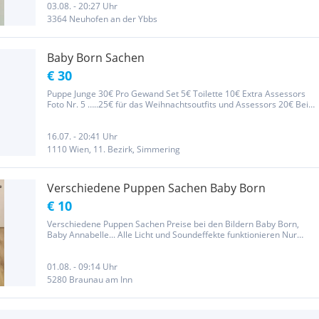
03.08. - 20:27 Uhr
3364 Neuhofen an der Ybbs
Baby Born Sachen
€ 30
Puppe Junge 30€ Pro Gewand Set 5€ Toilette 10€ Extra Assessors
Foto Nr. 5 …..25€ für das Weihnachtsoutfits und Assessors 20€ Bei
Kauf von gesamten Set 100€ Bei Fragen einfach melden !
16.07. - 20:41 Uhr
1110 Wien, 11. Bezirk, Simmering
Verschiedene Puppen Sachen Baby Born
€ 10
Verschiedene Puppen Sachen Preise bei den Bildern Baby Born,
Baby Annabelle... Alle Licht und Soundeffekte funktionieren Nur
Abholung
01.08. - 09:14 Uhr
5280 Braunau am Inn