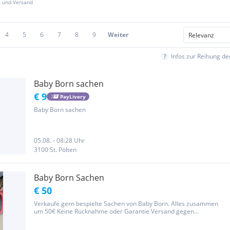
z und Versand
4
5
6
7
8
9
Weiter
Infos zur Reihung d
Baby Born sachen
€ 9
PayLivery
Baby Born sachen
05.08. - 08:28 Uhr
3100 St. Pölten
Baby Born Sachen
€ 50
Verkaufe gern bespielte Sachen von Baby Born. Alles zusammen
um 50€ Keine Rücknahme oder Garantie Versand gegen
Übernahme der Kosten möglich