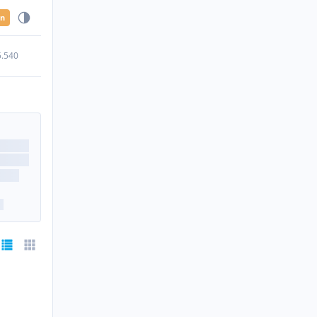
en
5.540