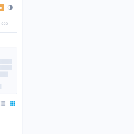
en
5.655