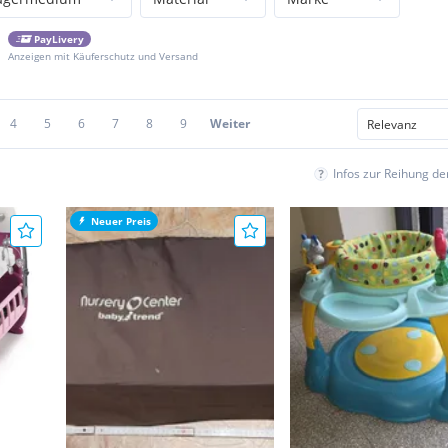
PayLivery
Anzeigen mit Käuferschutz und Versand
4
5
6
7
8
9
Weiter
Infos zur Reihung d
Neuer Preis