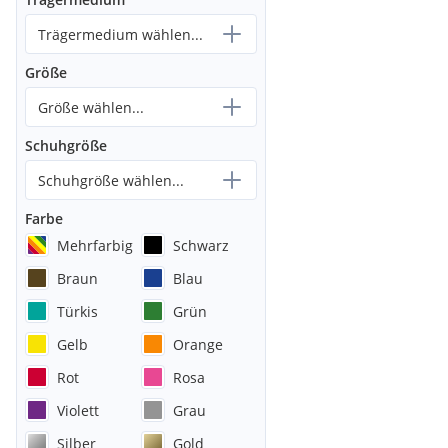
Trägermedium wählen...
Größe
Größe wählen...
Schuhgröße
Schuhgröße wählen...
Farbe
Mehrfarbig
Schwarz
Braun
Blau
Türkis
Grün
Gelb
Orange
Rot
Rosa
Violett
Grau
Silber
Gold