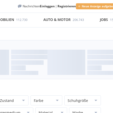
Nachrichten
Einloggen
|
Registrieren
Neue Anzeige aufgeb
OBILIEN
AUTO & MOTOR
JOBS
112.730
206.743
1
Zustand
Farbe
Schuhgröße
ägermedium
Material
Marke