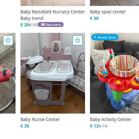
Baby Reisebett Nursery Center
Baby spiel center
Baby trend
€ 30
€ 20
€ 30
PayLivery
Neuer Preis
Baby Nurse Center
Baby Activity Center
€ 35
€ 12
€ 14