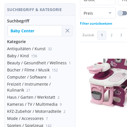
SUCHBEGRIFF & KATEGORIE
Preis
Suchbegriff
Filter zurücksetzen
Zurück
1
2
3
Kategorie
Antiquitäten / Kunst
32
Baby / Kind
156
Beauty / Gesundheit / Wellness
1
Bücher / Filme / Musik
152
Computer / Software
3
Freizeit / Instrumente /
Kulinarik
21
Haus / Garten / Werkstatt
2
Kameras / TV / Multimedia
9
KFZ-Zubehör / Motorradteile
2
Mode / Accessoires
7
Spielen / Spielzeug
142