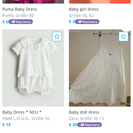
Puma Baby Dress
Baby girl dress
Puma, Größe 80
Größe 56, 62
€ 6
€ 3
PayLivery
PayLivery
Baby Dress * NEU *
Baby doll dress
H&M L.O.G.G., Größe 56
Zara, Größe 36 / S
€ 15
€ 20
PayLivery