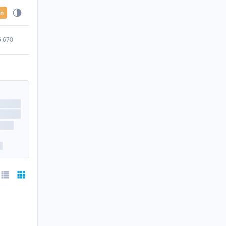
en
5.670