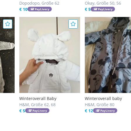
Dopodopo, Größe 62
Okay, Größe 50, 56
€ 10
€ 5
PayLivery
PayLivery
Winteroverall Baby
Winteroverall baby
H&M, Größe 62, 68
H&M, Größe 80
€ 5
€ 12
PayLivery
PayLivery