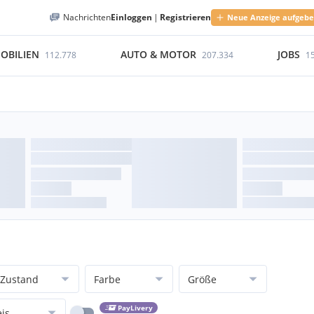
Nachrichten
Einloggen
|
Registrieren
Neue Anzeige aufgeb
OBILIEN
AUTO & MOTOR
JOBS
112.778
207.334
1
Zustand
Farbe
Größe
PayLivery
eis