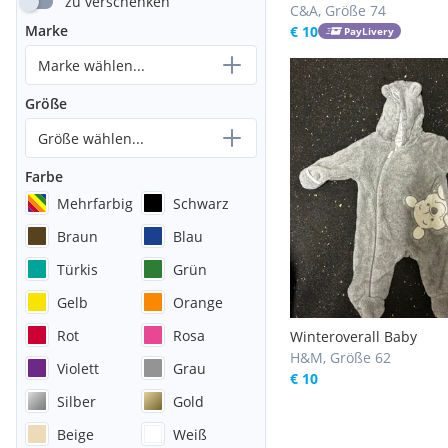
zu verschenken
C&A, Größe 74
Marke
€ 10
PayLivery
Marke wählen...
Größe
Größe wählen...
Farbe
Mehrfarbig
Schwarz
Braun
Blau
Türkis
Grün
Gelb
Orange
Rot
Rosa
Winteroverall Baby
H&M, Größe 62
Violett
Grau
€ 10
Silber
Gold
Beige
Weiß