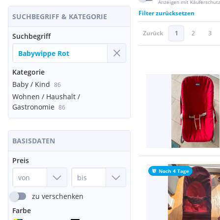
Anzeigen mit Käuferschut
Filter zurücksetzen
SUCHBEGRIFF & KATEGORIE
Zurück
1
2
3
Suchbegriff
Kategorie
Baby / Kind
86
Wohnen / Haushalt /
Gastronomie
86
BASISDATEN
Preis
Noch 4 Tage
zu verschenken
Farbe