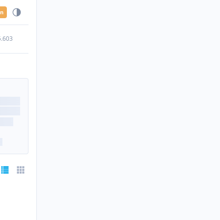
en
5.603