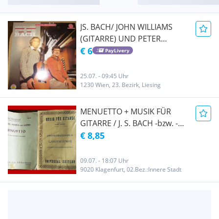
JS. BACH/ JOHN WILLIAMS
(GITARRE) UND PETER
HURFORD (ORGEL)/ 1 LP
€ 6
PayLivery
25.07. - 09:45 Uhr
1230 Wien, 23. Bezirk, Liesing
MENUETTO + MUSIK FÜR
GITARRE / J. S. BACH -bzw. -
Carl Maria von Weber / 2
€ 8,85
Stück
09.07. - 18:07 Uhr
9020 Klagenfurt, 02.Bez.:Innere Stadt