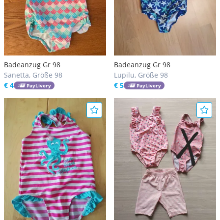
Badeanzug Gr 98
Badeanzug Gr 98
Sanetta, Größe 98
Lupilu, Größe 98
€ 4
€ 5
PayLivery
PayLivery