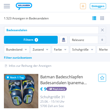
Einloggen
1.523 Anzeigen in Badesandalen
Filtern
1
Bundesland
Zustand
Farbe
Schuhgröße
Marke
Filter zurücksetzen
Infos zur Reihung der Anzeigen
Batman Badeschlapfen
Noch 1 Tag
Badesandalen Ipanema
Badesandalen Badeschuhe
€ 9
PayLivery
Schuhgröße 31
25.06. - 15:14 Uhr
5700 Zell am See