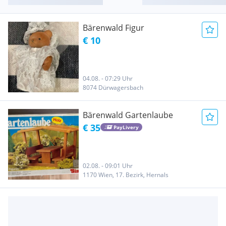
Bärenwald Figur
€ 10
04.08. - 07:29 Uhr
8074 Dürwagersbach
Bärenwald Gartenlaube
€ 35
PayLivery
02.08. - 09:01 Uhr
1170 Wien, 17. Bezirk, Hernals