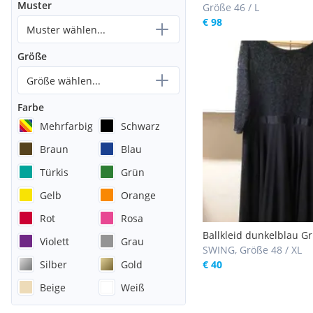
Muster
Größe 46 / L
€ 98
Muster wählen...
Größe
Größe wählen...
Farbe
Mehrfarbig
Schwarz
Braun
Blau
Türkis
Grün
Gelb
Orange
Rot
Rosa
Ballkleid dunkelblau Gr
Violett
Grau
SWING, Größe 48 / XL
Silber
Gold
€ 40
Beige
Weiß