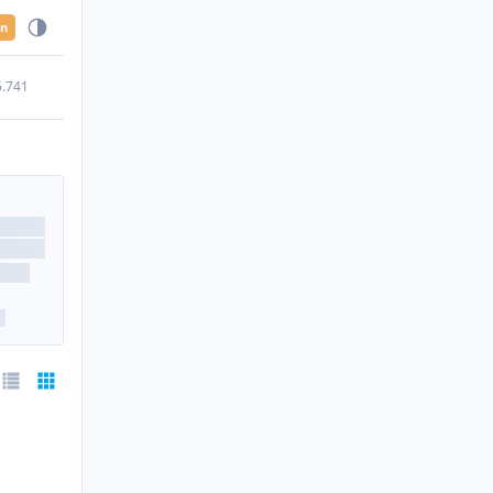
en
5.741