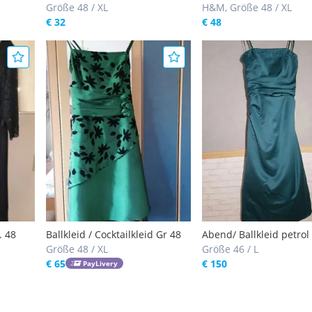
Größe 48 / XL
H&M, Größe 48 / XL
€ 32
€ 48
. 48
Ballkleid / Cocktailkleid Gr 48
Abend/ Ballkleid petrol
Größe 48 / XL
Größe 46 / L
€ 65
€ 150
PayLivery