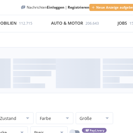
Nachrichten
Einloggen
|
Registrieren
Neue Anzeige aufgeb
OBILIEN
AUTO & MOTOR
JOBS
112.715
206.643
1
Zustand
Farbe
Größe
PayLivery
rke
Preis