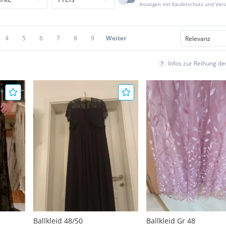
Anzeigen mit Käuferschutz und Ver
4
5
6
7
8
9
Weiter
Infos zur Reihung d
Ballkleid 48/50
Ballkleid Gr 48