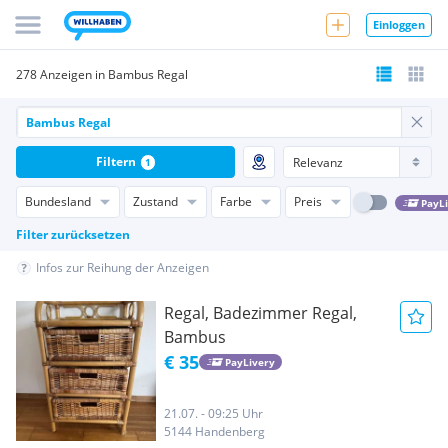
Einloggen
278 Anzeigen in Bambus Regal
Filtern
1
Bundesland
Zustand
Farbe
Preis
PayL
Filter zurücksetzen
Infos zur Reihung der Anzeigen
Regal, Badezimmer Regal,
Bambus
€ 35
PayLivery
21.07. - 09:25 Uhr
5144 Handenberg