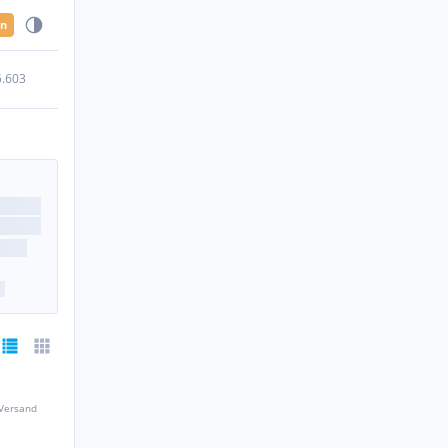
en
5.603
 Versand