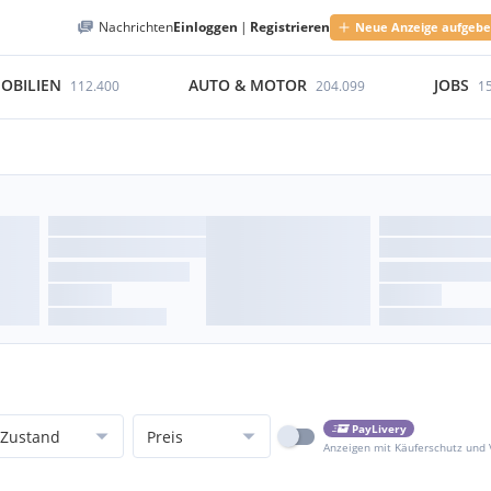
Nachrichten
Einloggen
|
Registrieren
Neue Anzeige aufgeb
OBILIEN
AUTO & MOTOR
JOBS
112.400
204.099
1
PayLivery
Zustand
Preis
Anzeigen mit Käuferschutz und