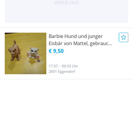
Barbie Hund und junger
Eisbär von Mattel, gebraucht,
sehr gut erhalten
€ 9,50
17.07. - 09:33 Uhr
2601 Eggendorf