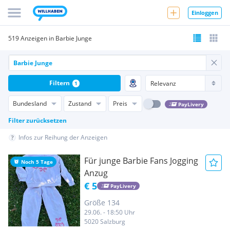
Einloggen
519 Anzeigen in Barbie Junge
Filtern
1
Bundesland
Zustand
Preis
PayLivery
Filter zurücksetzen
Infos zur Reihung der Anzeigen
Für junge Barbie Fans Jogging
Noch 5 Tage
Anzug
€ 5
PayLivery
Größe 134
29.06. - 18:50 Uhr
5020 Salzburg