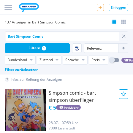
Einloggen
137 Anzeigen in Bart Simpson Comic
Filtern
1
Bundesland
Zustand
Sprache
Preis
Pa
Filter zurücksetzen
Infos zur Reihung der Anzeigen
Simpson comic - bart
simpson überflieger
€ 5
PayLivery
28.07. - 07:59 Uhr
7000 Eisenstadt