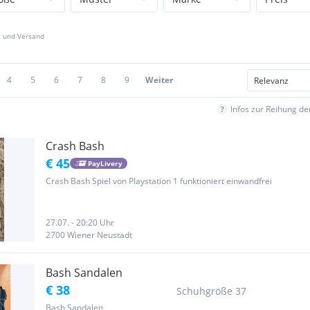
z und Versand
4
5
6
7
8
9
Weiter
Infos zur Reihung d
Crash Bash
€ 45
PayLivery
Crash Bash Spiel von Playstation 1 funktioniert einwandfrei
27.07. - 20:20 Uhr
2700 Wiener Neustadt
Bash Sandalen
€ 38
Schuhgröße 37
Bash Sandalen