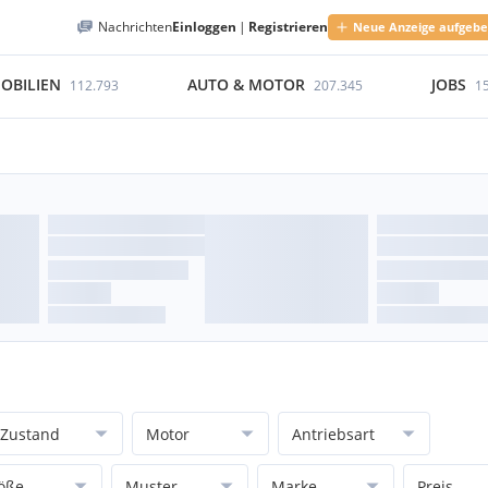
Nachrichten
Einloggen
|
Registrieren
Neue Anzeige aufgeb
OBILIEN
AUTO & MOTOR
JOBS
112.793
207.345
1
Zustand
Motor
Antriebsart
öße
Muster
Marke
Preis