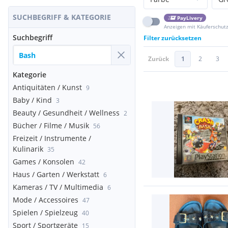
SUCHBEGRIFF & KATEGORIE
PayLivery
Anzeigen mit Käuferschut
Suchbegriff
Filter zurücksetzen
Zurück
1
2
3
Kategorie
Antiquitäten / Kunst
9
Baby / Kind
3
Beauty / Gesundheit / Wellness
2
Bücher / Filme / Musik
56
Freizeit / Instrumente /
Kulinarik
35
Games / Konsolen
42
Haus / Garten / Werkstatt
6
Kameras / TV / Multimedia
6
Mode / Accessoires
47
Spielen / Spielzeug
40
Sport / Sportgeräte
15