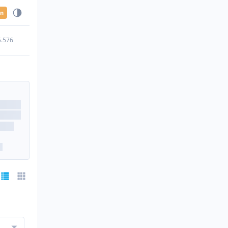
en
5.576