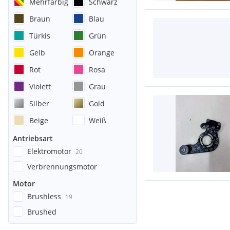
Mehrfarbig
Schwarz
Braun
Blau
Türkis
Grün
Gelb
Orange
Rot
Rosa
Violett
Grau
Silber
Gold
Beige
Weiß
Antriebsart
Elektromotor
20
Verbrennungsmotor
Motor
Brushless
19
Brushed