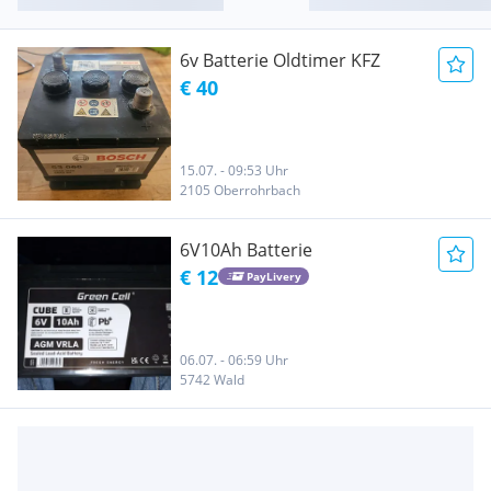
6v Batterie Oldtimer KFZ
€ 40
15.07. - 09:53 Uhr
2105 Oberrohrbach
6V10Ah Batterie
€ 12
PayLivery
06.07. - 06:59 Uhr
5742 Wald