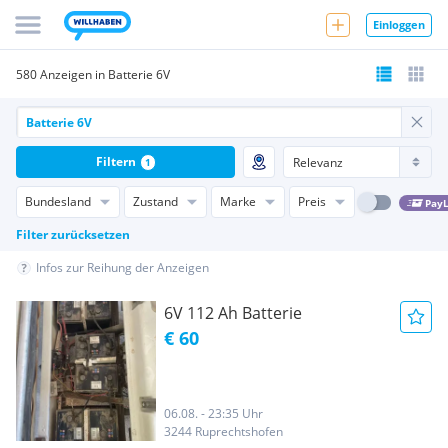
Einloggen
580 Anzeigen in Batterie 6V
Filtern
1
Bundesland
Zustand
Marke
Preis
PayL
Filter zurücksetzen
Infos zur Reihung der Anzeigen
6V 112 Ah Batterie
€ 60
06.08. - 23:35 Uhr
3244 Ruprechtshofen