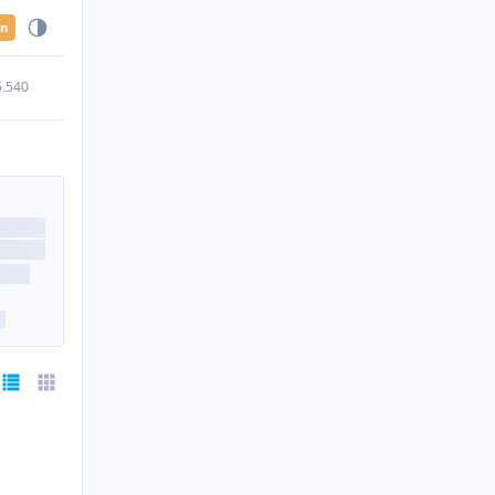
en
5.540