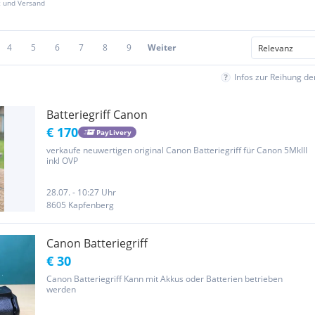
z und Versand
4
5
6
7
8
9
Weiter
Infos zur Reihung d
Batteriegriff Canon
€ 170
PayLivery
verkaufe neuwertigen original Canon Batteriegriff für Canon 5MkIII
inkl OVP
28.07. - 10:27 Uhr
8605 Kapfenberg
Canon Batteriegriff
€ 30
Canon Batteriegriff Kann mit Akkus oder Batterien betrieben
werden