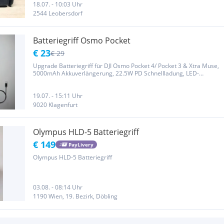
18.07. - 10:03 Uhr
2544 Leobersdorf
Batteriegriff Osmo Pocket
€ 23
€ 29
Upgrade Batteriegriff für DJI Osmo Pocket 4/ Pocket 3 & Xtra Muse,
5000mAh Akkuverlängerung, 22.5W PD Schnellladung, LED-
Anzeige, 1/4' Gewindeloch Leider wurde von mir das falsche
Zubehör gekauft. NEU UND IN ORIGINAL VERPACKUNG Versand
(bei Versand...
19.07. - 15:11 Uhr
9020 Klagenfurt
Olympus HLD-5 Batteriegriff
€ 149
PayLivery
Olympus HLD-5 Batteriegriff
03.08. - 08:14 Uhr
1190 Wien, 19. Bezirk, Döbling