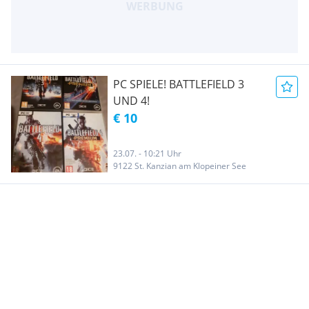
PC SPIELE! BATTLEFIELD 3
UND 4!
€ 10
23.07. - 10:21 Uhr
9122 St. Kanzian am Klopeiner See