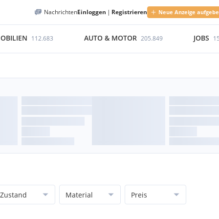
Nachrichten
Einloggen
|
Registrieren
Neue Anzeige aufgeb
OBILIEN
AUTO & MOTOR
JOBS
112.683
205.849
1
Zustand
Material
Preis