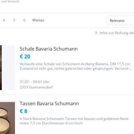
z und Versand
4
5
6
Weiter
Infos zur Reihung d
Schale Bavaria Schumann
€ 20
Verkaufe eine Schale von Schumann Arzberg Bavaria. DM 11,5 cm
Zustand ist sehr gut, nichts gebrochen oder gesprungen. Versand €
5 Privatverkauf daher unter Ausschluss jeglicher Gewährleistung
und Garantie. (1)
31.07. - 09:01 Uhr
2353 Guntramsdorf
Tassen Bavaria Schumann
€ 8
4 Stück Bavaria Schumann Tassen mit blauen und goldenen Rand
innen 7,5 cm Durchmesser 4 cm hoch