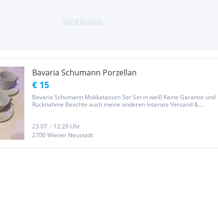
Bavaria Schumann Porzellan
€ 15
Bavaria Schumann Mokkatassen 5er Set in weiß Keine Garantie und
Rücknahme Beachte auch meine anderen Inserate Versand &
Verpackung Österreich 6€ Da es sich um einen Privatverkauf
handelt kann ich keine Garantie nach neuem EU-Recht
übernehmen.Der Bieter...
23.07. - 12:29 Uhr
2700 Wiener Neustadt