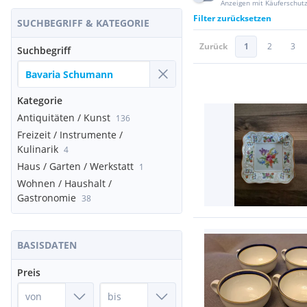
Anzeigen mit Käuferschut
Filter zurücksetzen
SUCHBEGRIFF & KATEGORIE
Zurück
1
2
3
Suchbegriff
Kategorie
Antiquitäten / Kunst
136
Freizeit / Instrumente /
Kulinarik
4
Haus / Garten / Werkstatt
1
Wohnen / Haushalt /
Gastronomie
38
BASISDATEN
Preis