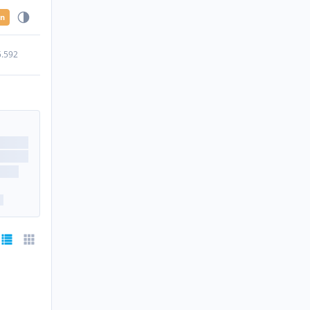
en
5.592