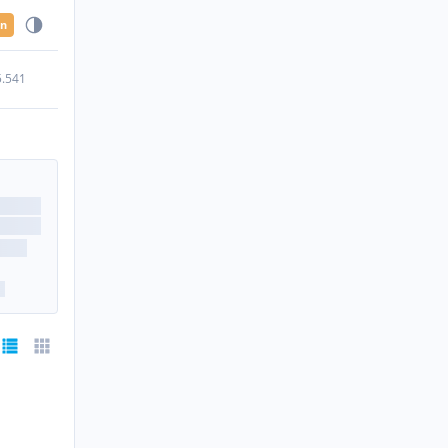
en
5.541