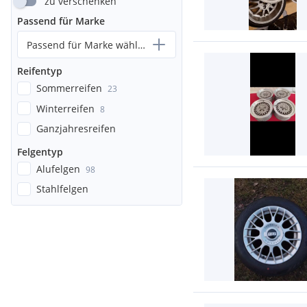
zu verschenken
Passend für Marke
Passend für Marke wählen...
Reifentyp
Sommerreifen
23
Winterreifen
8
Ganzjahresreifen
Felgentyp
Alufelgen
98
Stahlfelgen