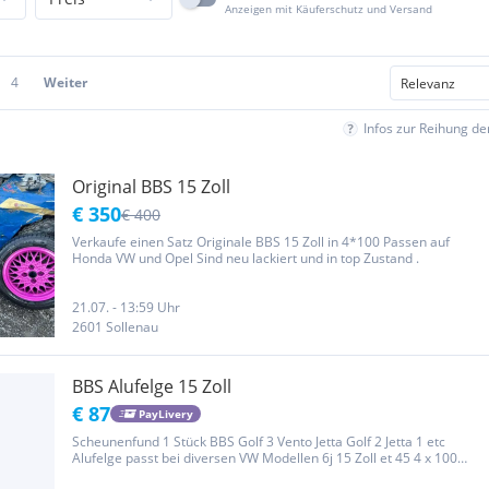
Anzeigen mit Käuferschutz und Versand
4
Weiter
Infos zur Reihung d
Original BBS 15 Zoll
€ 350
€ 400
Verkaufe einen Satz Originale BBS 15 Zoll in 4*100 Passen auf
Honda VW und Opel Sind neu lackiert und in top Zustand .
21.07. - 13:59 Uhr
2601 Sollenau
BBS Alufelge 15 Zoll
€ 87
PayLivery
Scheunenfund 1 Stück BBS Golf 3 Vento Jetta Golf 2 Jetta 1 etc
Alufelge passt bei diversen VW Modellen 6j 15 Zoll et 45 4 x 100
Ohne Deckel Rundlauf wurde nicht geprüft Keine Garantie ,