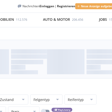
Nachrichten
Einloggen
|
Registrieren
Neue Anzeige aufgeb
OBILIEN
AUTO & MOTOR
JOBS
112.576
206.456
1
Zustand
Felgentyp
Reifentyp
PayLivery
Preis