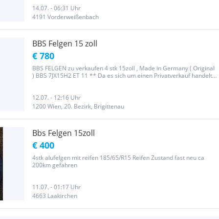
Gewährleistung oder Rücknahme Mitnahme nach Leonding / Linz
möglich...
14.07. - 06:31 Uhr
4191 Vorderweißenbach
BBS Felgen 15 zoll
€ 780
BBS FELGEN zu verkaufen 4 stk 15zoll , Made in Germany ( Original
) BBS 7JX15H2 ET 11 ** Da es sich um einen Privatverkauf handelt
besteht keine Garantie keine Gewährleistung und keine Rücknahme
**
12.07. - 12:16 Uhr
1200 Wien, 20. Bezirk, Brigittenau
Bbs Felgen 15zoll
€ 400
4stk alufelgen mit reifen 185/65/R15 Reifen Zustand fast neu ca
200km gefahren
11.07. - 01:17 Uhr
4663 Laakirchen