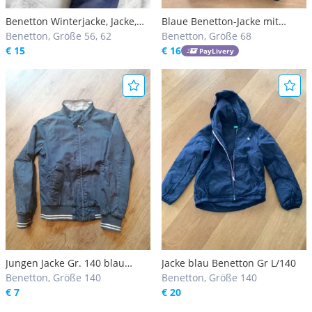
Benetton Winterjacke, Jacke,
Blaue Benetton-Jacke mit
blau, 62
Benetton, Größe 56, 62
Ohren
Benetton, Größe 68
€ 15
€ 16
PayLivery
Jungen Jacke Gr. 140 blau
Jacke blau Benetton Gr L/140
Benetton
Benetton, Größe 140
Benetton, Größe 140
€ 7
€ 20