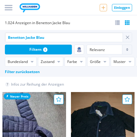
Einloggen
1.024 Anzeigen in Benetton Jacke Blau
Filtern
1
Bundesland
Zustand
Farbe
Größe
Muster
Filter zurücksetzen
Infos zur Reihung der Anzeigen
Neuer Preis