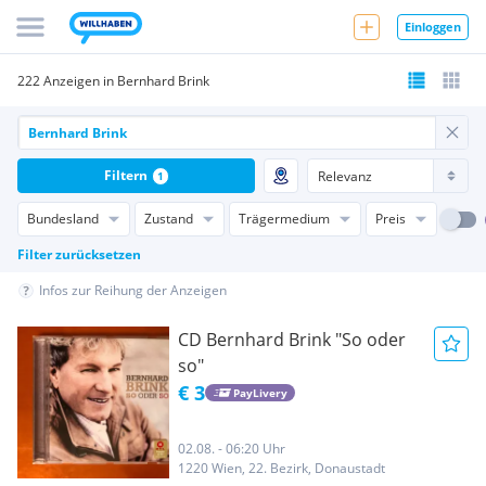
Einloggen
222 Anzeigen in Bernhard Brink
Filtern
1
Bundesland
Zustand
Trägermedium
Preis
Filter zurücksetzen
Infos zur Reihung der Anzeigen
CD Bernhard Brink "So oder
so"
€ 3
PayLivery
02.08. - 06:20 Uhr
1220 Wien, 22. Bezirk, Donaustadt