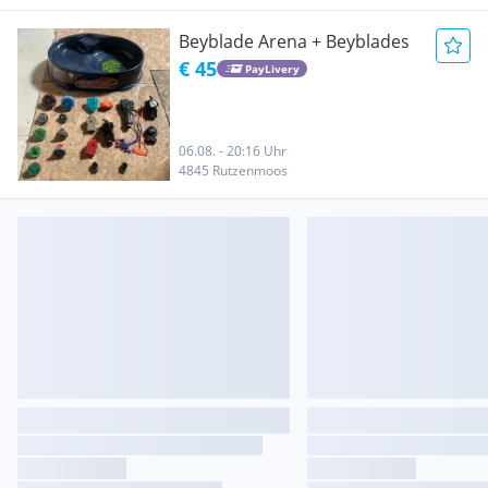
Beyblade Arena + Beyblades
€ 45
PayLivery
06.08. - 20:16 Uhr
4845 Rutzenmoos