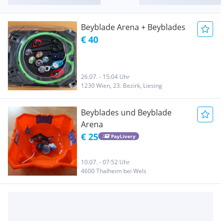
Beyblade Arena + Beyblades
€ 40
26.07. - 15:04 Uhr
1230 Wien, 23. Bezirk, Liesing
Beyblades und Beyblade
Arena
€ 25
PayLivery
10.07. - 07:52 Uhr
4600 Thalheim bei Wels