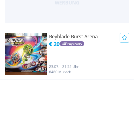
Beyblade Burst Arena
€ 20
PayLivery
23.07. - 21:55 Uhr
8480 Mureck