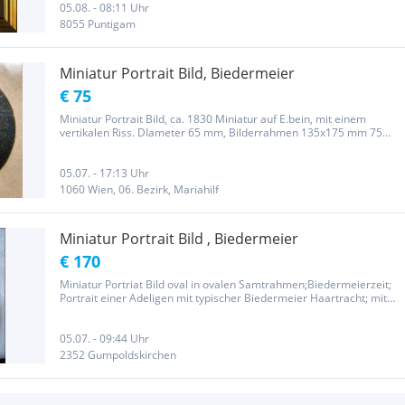
05.08. - 08:11 Uhr
8055 Puntigam
Miniatur Portrait Bild, Biedermeier
€ 75
Miniatur Portrait Bild, ca. 1830 Miniatur auf E.bein, mit einem
vertikalen Riss. DIameter 65 mm, Bilderrahmen 135x175 mm 75
Euro
05.07. - 17:13 Uhr
1060 Wien, 06. Bezirk, Mariahilf
Miniatur Portrait Bild , Biedermeier
€ 170
Miniatur Portriat Bild oval in ovalen Samtrahmen;Biedermeierzeit;
Portrait einer Adeligen mit typischer Biedermeier Haartracht; mit
Schärpe; rechts Signaturrest S...?; 5,2x4,2cm; in ovalen Samtrahmen
9x8cm; keine Garantie,Alters-u. Gebaruchsspuren; kein...
05.07. - 09:44 Uhr
2352 Gumpoldskirchen