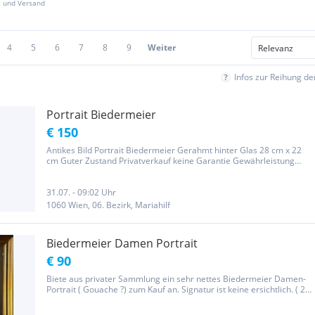
z und Versand
4
5
6
7
8
9
Weiter
Infos zur Reihung d
Portrait Biedermeier
€ 150
Antikes Bild Portrait Biedermeier Gerahmt hinter Glas 28 cm x 22
cm Guter Zustand Privatverkauf keine Garantie Gewährleistung
Umtausch oder Rücknahme
31.07. - 09:02 Uhr
1060 Wien, 06. Bezirk, Mariahilf
Biedermeier Damen Portrait
€ 90
Biete aus privater Sammlung ein sehr nettes Biedermeier Damen-
Portrait ( Gouache ?) zum Kauf an. Signatur ist keine ersichtlich. ( 28
x 30 cm inkl. Rahmen). Da es sich um einen privaten Verkauf
handelt wird weder Garantie noch Rückgaberecht gewährt....