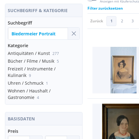
Anzeigen mit Käuferschut
Filter zurücksetzen
SUCHBEGRIFF & KATEGORIE
Zurück
1
2
3
Suchbegriff
Kategorie
Antiquitäten / Kunst
277
Bücher / Filme / Musik
5
Freizeit / Instrumente /
Kulinarik
9
Uhren / Schmuck
1
Wohnen / Haushalt /
Gastronomie
4
BASISDATEN
Preis