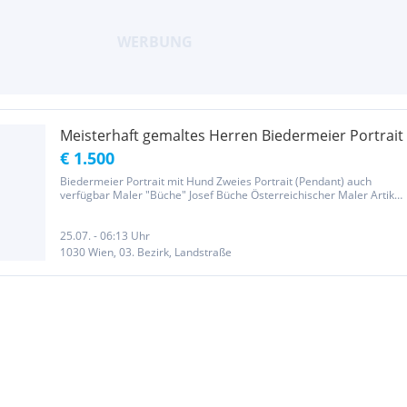
Meisterhaft gemaltes Herren Biedermeier Portrait
€ 1.500
Biedermeier Portrait mit Hund Zweies Portrait (Pendant) auch
verfügbar Maler "Büche" Josef Büche Österreichischer Maler Artikel
Diskussion Sprache Beobachten Bearbeiten Josef Büche (* 29.
Februar 1848 in Wien; 13. August 1917 in Linz-Urfahr) war ein...
25.07. - 06:13 Uhr
1030 Wien, 03. Bezirk, Landstraße