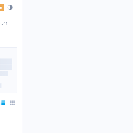
en
5.541