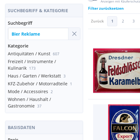
Anzeigen mit Käuferschut
Filter zurücksetzen
SUCHBEGRIFF & KATEGORIE
Zurück
1
2
3
Suchbegriff
Kategorie
Antiquitäten / Kunst
607
Freizeit / Instrumente /
Kulinarik
173
Haus / Garten / Werkstatt
3
KFZ-Zubehör / Motorradteile
1
Mode / Accessoires
2
Wohnen / Haushalt /
Gastronomie
37
BASISDATEN
Preis