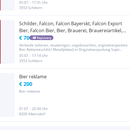
"Falcon Export Bier" Hochformat ca. 20x30cm, bombiert (nach
05.07. - 17:31 Uhr
allen Seiten gewölbt), stark geprägt, Ecken abgerundet,...
3553 Schiltern
Schilder, Falcon, Falcon Bayerskt, Falcon Export
Bier, Falcon Bier, Bier, Brauerei, Brauereiartikel,
Emailschilder, Blechschilder, Metallplakate,
€ 70
PayLivery
Reklame, Werbeschilder, nostalgische Reklame,
Verkaufe seltenes, neuwertiges, ungebrauchtes, originalverpacktes
Bier Reklameschild ( Metallplakat) in Originalverpackung Sujet
historische Reklame, Dekorationen
"Falcon Bayerskt Bier" Hochformat ca. 20x30cm, bombiert (nach
05.07. - 17:14 Uhr
allen Seiten gewölbt), stark geprägt, Ecken abgerundet,...
3553 Schiltern
Bier reklame
€ 200
Bier reklame
01.07. - 20:34 Uhr
8200 Albersdorf