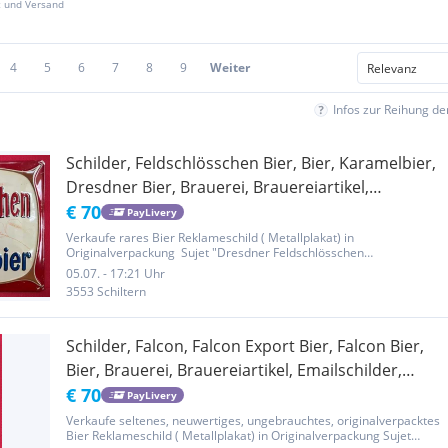
z und Versand
4
5
6
7
8
9
Weiter
Infos zur Reihung d
Schilder, Feldschlösschen Bier, Bier, Karamelbier,
Dresdner Bier, Brauerei, Brauereiartikel,
Emailschilder, Blechschilder, Metallplakate,
€ 70
PayLivery
Reklame, Werbeschilder, nostalgische Reklame,
Verkaufe rares Bier Reklameschild ( Metallplakat) in
Originalverpackung Sujet "Dresdner Feldschlösschen
historische Reklame, Dekorationen
Karamelbier" Querformat ca. 49x34cm, bombiert (nach allen Seiten
05.07. - 17:21 Uhr
gewölbt), geprägt, Ecken abgerundet, Farben und Lacke
3553 Schiltern
einbrennlackiert,...
Schilder, Falcon, Falcon Export Bier, Falcon Bier,
Bier, Brauerei, Brauereiartikel, Emailschilder,
Blechschilder, Metallplakate, Reklame,
€ 70
PayLivery
Werbeschilder, nostalgische Reklame, historische
Verkaufe seltenes, neuwertiges, ungebrauchtes, originalverpacktes
Bier Reklameschild ( Metallplakat) in Originalverpackung Sujet
Reklame, Dekorationen