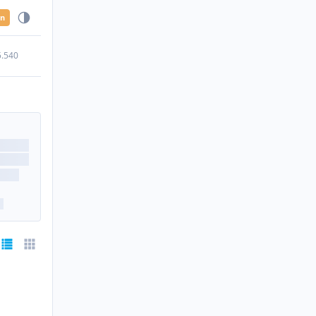
en
5.540