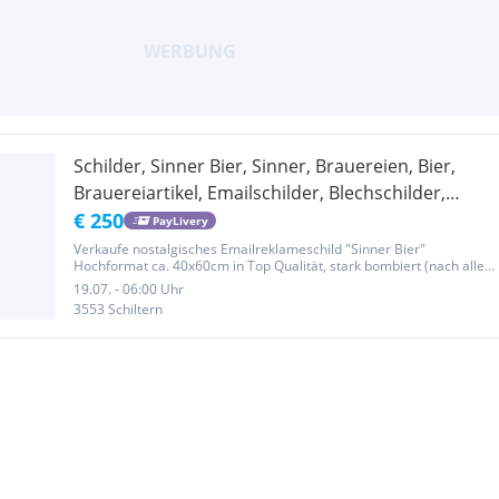
Schilder, Sinner Bier, Sinner, Brauereien, Bier,
Brauereiartikel, Emailschilder, Blechschilder,
Metallplakate, Reklame, nostalgische Reklame,
€ 250
PayLivery
Bierschilder, Werbeschilder, historische Reklame,
Verkaufe nostalgisches Emailreklameschild "Sinner Bier"
Hochformat ca. 40x60cm in Top Qualität, stark bombiert (nach allen
Seiten gewölbt), Trägermaterial Stahlblech, 4 Schraublöcher an den
19.07. - 06:00 Uhr
Ecken. Obwohl ein Repro ist dieser Werbeklassiker schon über...
3553 Schiltern