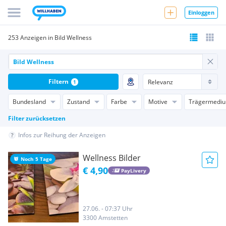
Einloggen
253 Anzeigen in Bild Wellness
Filtern
1
Bundesland
Zustand
Farbe
Motive
Trägermedi
Filter zurücksetzen
Infos zur Reihung der Anzeigen
Wellness Bilder
Noch 5 Tage
€ 4,90
PayLivery
27.06. - 07:37 Uhr
3300 Amstetten