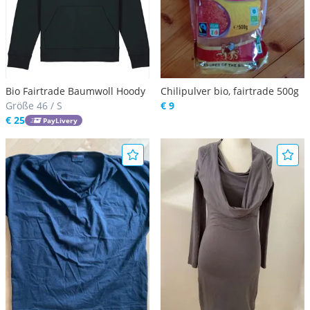
Bio Fairtrade Baumwoll Hoody
Chilipulver bio, fairtrade 500g
Größe 46 / S
€ 9
€ 25
PayLivery