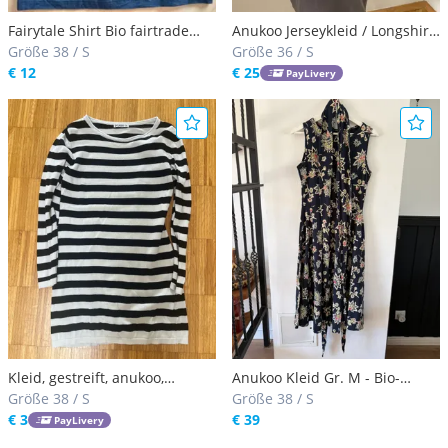
Fairytale Shirt Bio fairtrade
Anukoo Jerseykleid / Longshirt
neu!
Größe 38 / S
FairTrade & bio
Größe 36 / S
€ 12
€ 25
PayLivery
Kleid, gestreift, anukoo,
Anukoo Kleid Gr. M - Bio-
Weltladen fairtrade, organic,
Größe 38 / S
Baumwolle & Fairtrade - Navy
Größe 38 / S
Bio Baumwolle
€ 3
Floral
€ 39
PayLivery