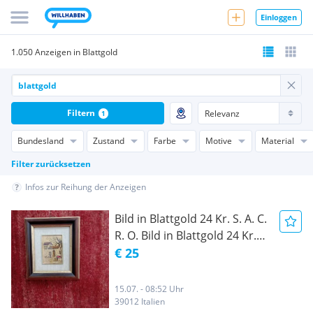
Einloggen
1.050 Anzeigen in Blattgold
Filtern
1
Bundesland
Zustand
Farbe
Motive
Material
Filter zurücksetzen
Infos zur Reihung der Anzeigen
Bild in Blattgold 24 Kr. S. A. C.
R. O. Bild in Blattgold 24 Kr.
Handgemalt auf Blattgold
€ 25
Garantie.
15.07. - 08:52 Uhr
39012 Italien