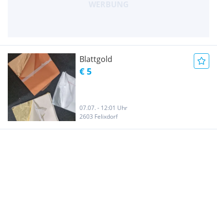
Blattgold
€ 5
07.07. - 12:01 Uhr
2603 Felixdorf