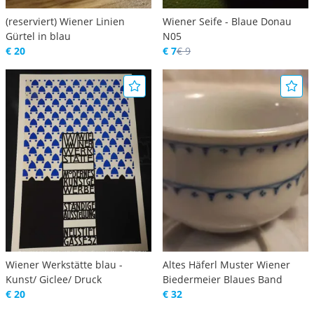
(reserviert) Wiener Linien
Wiener Seife - Blaue Donau
Gürtel in blau
N05
€ 20
€ 7
€ 9
Wiener Werkstätte blau -
Altes Häferl Muster Wiener
Kunst/ Giclee/ Druck
Biedermeier Blaues Band
€ 20
€ 32