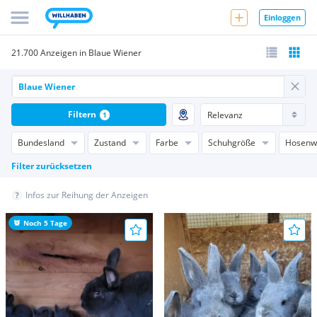
Einloggen
21.700 Anzeigen in Blaue Wiener
Filtern
1
Bundesland
Zustand
Farbe
Schuhgröße
Hosenw
Filter zurücksetzen
Infos zur Reihung der Anzeigen
Noch 5 Tage