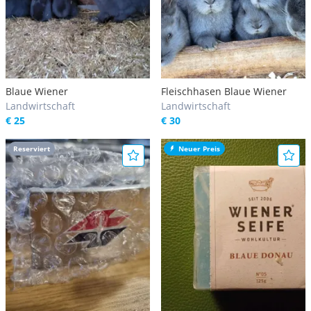
Blaue Wiener
Fleischhasen Blaue Wiener
Landwirtschaft
Landwirtschaft
€ 25
€ 30
Reserviert
Neuer Preis