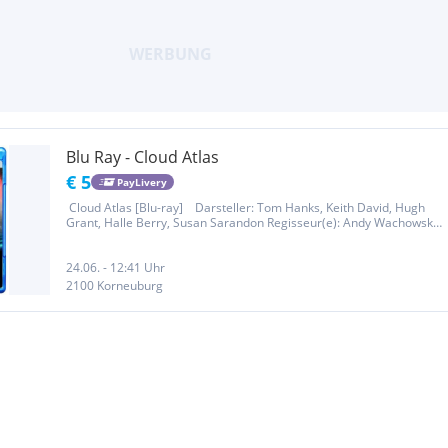
Blu Ray - Cloud Atlas
€ 5
PayLivery
Cloud Atlas [Blu-ray] Darsteller: Tom Hanks, Keith David, Hugh
Grant, Halle Berry, Susan Sarandon Regisseur(e): Andy Wachowski,
Tom Tykwer, Lana Wachowski Format: Widescreen Sprache:
Deutsch (DTS-HD 5.1), Englisch (DTS-HD 5.1) Untertitel: Deutsch...
24.06. - 12:41 Uhr
2100 Korneuburg