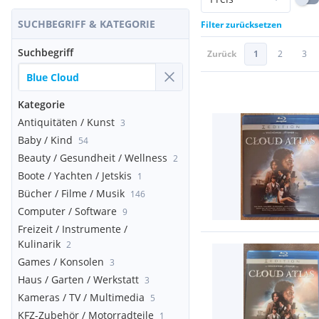
SUCHBEGRIFF & KATEGORIE
Filter zurücksetzen
Suchbegriff
Zurück
1
2
3
Kategorie
Antiquitäten / Kunst
3
Baby / Kind
54
Beauty / Gesundheit / Wellness
2
Boote / Yachten / Jetskis
1
Bücher / Filme / Musik
146
Computer / Software
9
Freizeit / Instrumente /
Kulinarik
2
Games / Konsolen
3
Haus / Garten / Werkstatt
3
Kameras / TV / Multimedia
5
KFZ-Zubehör / Motorradteile
1