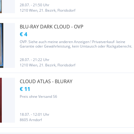
die, die "verstehen" wollen: Habe von vielen Filmen verschiedene
Versionen,...
28.07. - 21:50 Uhr
1210 Wien, 21. Bezirk, Floridsdorf
BLU-RAY DARK CLOUD - OVP
€ 4
OVP. Siehe auch meine anderen Anzeigen ! Privatverkauf- keine
Garantie oder Gewährleistung, kein Umtausch oder Rückgaberecht.
28.07. - 21:22 Uhr
1210 Wien, 21. Bezirk, Floridsdorf
CLOUD ATLAS - BLURAY
€ 11
Preis ohne Versand S6
18.07. - 12:01 Uhr
8605 Arndorf