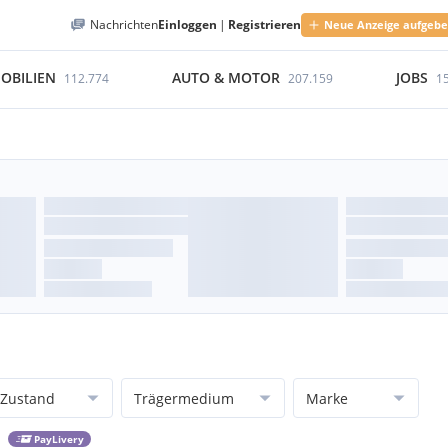
Nachrichten
Einloggen
|
Registrieren
Neue Anzeige aufgeb
OBILIEN
AUTO & MOTOR
JOBS
112.774
207.159
1
Zustand
Trägermedium
Marke
PayLivery