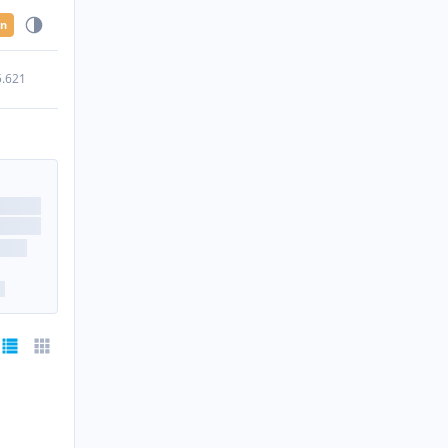
en
5.621