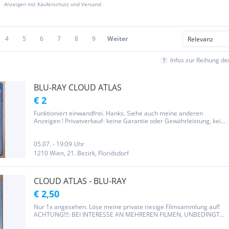
Anzeigen mit Käuferschutz und Versand
4
5
6
7
8
9
Weiter
Infos zur Reihung d
BLU-RAY CLOUD ATLAS
€ 2
Funktioniert einwandfrei. Hanks. Siehe auch meine anderen
Anzeigen ! Privatverkauf- keine Garantie oder Gewährleistung, kein
Umtausch oder Rückgaberecht.
05.07. - 19:09 Uhr
1210 Wien, 21. Bezirk, Floridsdorf
CLOUD ATLAS - BLU-RAY
€ 2,50
Nur 1x angesehen. Löse meine private riesige Filmsammlung auf!
ACHTUNG!!!: BEI INTERESSE AN MEHREREN FILMEN, UNBEDINGT
FÜR JEDEN FILM EINE EIGENE ANFRAGE SENDEN!!!! Erklärung für