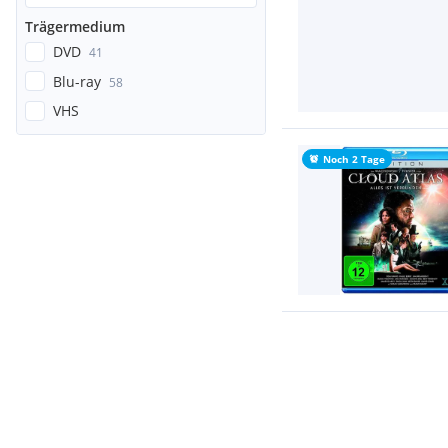
Trägermedium
DVD
41
Blu-ray
58
VHS
Noch 2 Tage