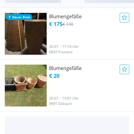
Blumengefäße
Neuer Preis
€ 175
€ 190
26.07. - 17:14 Uhr
6820 Frastanz
Blumengefäße
€ 20
20.07. - 19:01 Uhr
9991 Dölsach