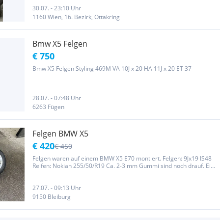
Reifen Dimension vorne und hinte 265/50 R19. Dot 23 und...
30.07. - 23:10 Uhr
1160 Wien, 16. Bezirk, Ottakring
Bmw X5 Felgen
€ 750
Bmw X5 Felgen Styling 469M VA 10J x 20 HA 11J x 20 ET 37
28.07. - 07:48 Uhr
6263 Fügen
Felgen BMW X5
€ 420
€ 450
Felgen waren auf einem BMW X5 E70 montiert. Felgen: 9Jx19 IS48
Reifen: Nokian 255/50/R19 Ca. 2-3 mm Gummi sind noch drauf. Eine
Felge ist leicht beschädigt, siehe Bilder. Dot 0816
27.07. - 09:13 Uhr
9150 Bleiburg