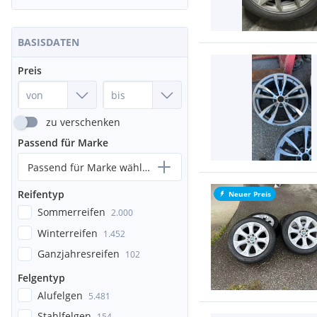
BASISDATEN
Preis
zu verschenken
Passend für Marke
Passend für Marke wählen...
Reifentyp
Neuer Preis
Sommerreifen
2.000
Winterreifen
1.452
Ganzjahresreifen
102
Felgentyp
Alufelgen
5.481
Stahlfelgen
154