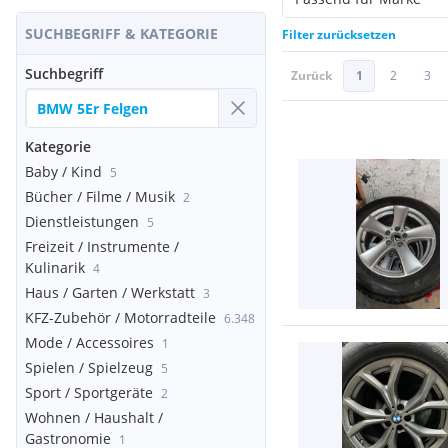
SUCHBEGRIFF & KATEGORIE
Filter zurücksetzen
Suchbegriff
Zurück
1
2
3
Kategorie
Baby / Kind
5
Bücher / Filme / Musik
2
Dienstleistungen
5
Freizeit / Instrumente /
Kulinarik
4
Haus / Garten / Werkstatt
3
KFZ-Zubehör / Motorradteile
6.348
Mode / Accessoires
1
Spielen / Spielzeug
5
Sport / Sportgeräte
2
Wohnen / Haushalt /
Gastronomie
1