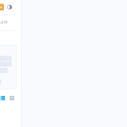
en
5.679