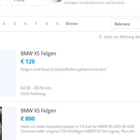
Anzeigen mit Käuferschutz und Versand
4
5
6
7
8
9
Weiter
Infos zur Reihung d
BMW X5 Felgen
€ 120
Felgen sind Gute Zustand Reifen gehört erneuern
04.08. - 08:56 Uhr
5020 Salzburg
BMW X5 Felgen
€ 800
Hallo ich habe komplettradsatz in 19 Zoll für BMW X5 G05 X6 G06
Sommerräder original 735 Alufelgen 6883752 Ferricgrey. Nur eine
felge hat leichte kratzer siehe bilder ansonsten alle in ordnun.