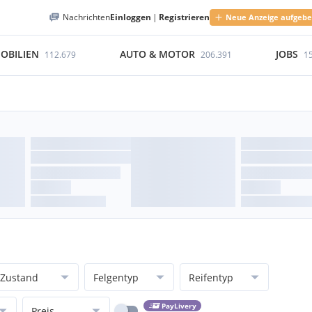
Nachrichten
Einloggen
|
Registrieren
Neue Anzeige aufgeb
OBILIEN
AUTO & MOTOR
JOBS
112.679
206.391
1
Zustand
Felgentyp
Reifentyp
PayLivery
Preis