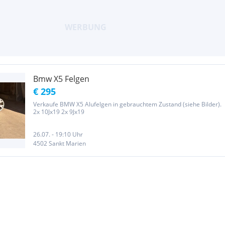
Bmw X5 Felgen
€ 295
Verkaufe BMW X5 Alufelgen in gebrauchtem Zustand (siehe Bilder).
2x 10Jx19 2x 9Jx19
26.07. - 19:10 Uhr
4502 Sankt Marien