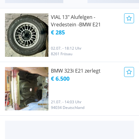
VIAL 13" Alufelgen -
Vredestein -BMW E21
€ 285
02.07. - 18:12 Uhr
8261 Frösau
BMW 323i E21 zerlegt
€ 6.500
21.07. - 14:03 Uhr
94034 Deutschland