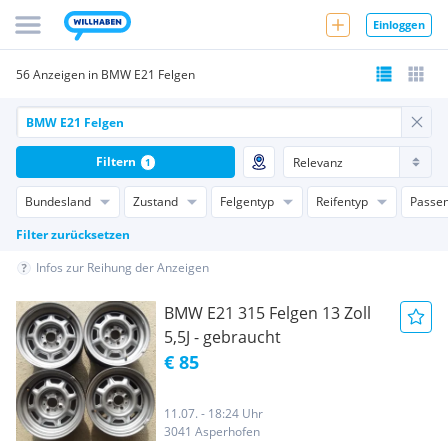
Einloggen
56 Anzeigen in BMW E21 Felgen
Filtern
1
Bundesland
Zustand
Felgentyp
Reifentyp
Passen
Filter zurücksetzen
Infos zur Reihung der Anzeigen
BMW E21 315 Felgen 13 Zoll
5,5J - gebraucht
€ 85
11.07. - 18:24 Uhr
3041 Asperhofen