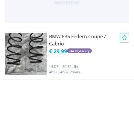
BMW E36 Federn Coupe /
Cabrio
€ 29,99
PayLivery
14.07. - 20:32 Uhr
4812 Großkufhaus