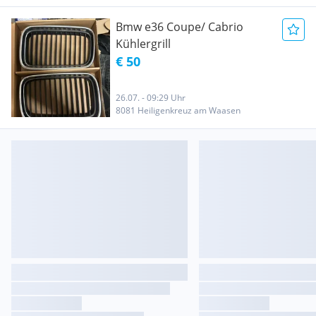
Bmw e36 Coupe/ Cabrio
Kühlergrill
€ 50
26.07. - 09:29 Uhr
8081 Heiligenkreuz am Waasen