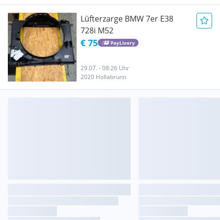
Lüfterzarge BMW 7er E38
728i M52
€ 75
PayLivery
29.07. - 08:26 Uhr
2020 Hollabrunn