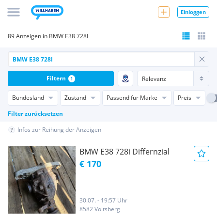
Einloggen
89 Anzeigen in BMW E38 728I
Filtern
1
Bundesland
Zustand
Passend für Marke
Preis
Filter zurücksetzen
Infos zur Reihung der Anzeigen
BMW E38 728i Differnzial
€ 170
30.07. - 19:57 Uhr
8582 Voitsberg