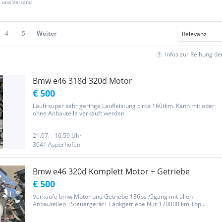
z und Versand
4
5
Weiter
Infos zur Reihung d
Bmw e46 318d 320d Motor
€ 500
Läuft super sehr geringe Laufleistung circa 160tkm. Kann mit oder
ohne Anbauteile verkauft werden.
21.07. - 16:59 Uhr
3041 Asperhofen
Bmw e46 320d Komplett Motor + Getriebe
€ 500
Verkaufe bmw Motor und Getriebe 136ps /5gang mit allen
Anbauteilen +Steuergerät+ Länkgetriebe Nur 170000 km Top
Zustand Preis verhandelbar Abzugeben wegen Projekt Aufgabe