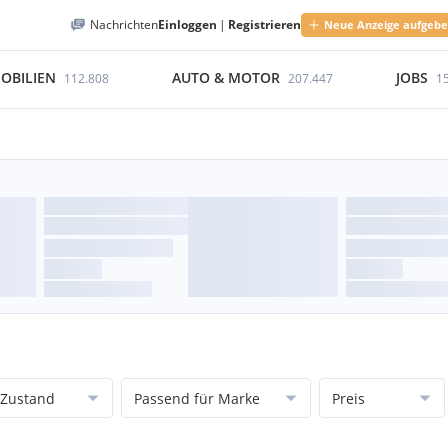
Nachrichten
Einloggen
|
Registrieren
Neue Anzeige aufgeb
OBILIEN
AUTO & MOTOR
JOBS
112.808
207.447
1
Zustand
Passend für Marke
Preis