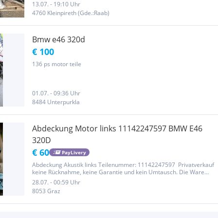
13.07. - 19:10 Uhr
4760 Kleinpireth (Gde.:Raab)
Bmw e46 320d
€ 100
136 ps motor teile
01.07. - 09:36 Uhr
8484 Unterpurkla
Abdeckung Motor links 11142247597 BMW E46
320D
€ 60
PayLivery
Abdeckung Akustik links Teilenummer: 11142247597 Privatverkauf
keine Rücknahme, keine Garantie und kein Umtausch. Die Ware
wird unter Ausschluss jeglicher Gewährleistung verkauft.
28.07. - 00:59 Uhr
8053 Graz