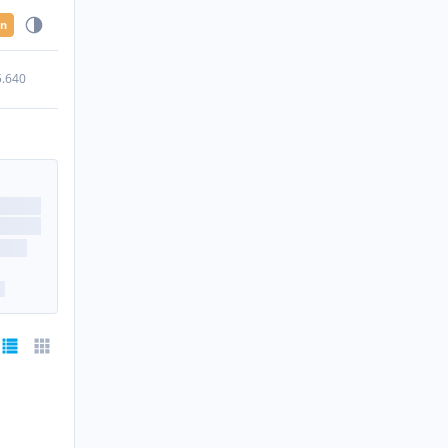
en
5.640