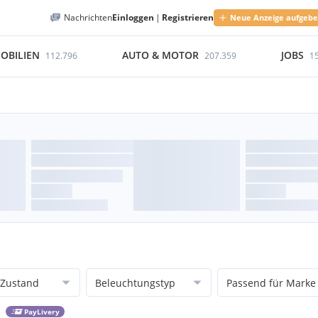
Nachrichten
Einloggen
|
Registrieren
Neue Anzeige aufgeb
OBILIEN
AUTO & MOTOR
JOBS
112.796
207.359
1
Zustand
Beleuchtungstyp
Passend für Marke
PayLivery