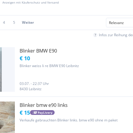
Anzeigen mit Käuferschutz und Versand
4
5
Weiter
Infos zur Reihung d
Blinker BMW E90
€ 10
Blinker weiss li re BMW E90 Leibnitz
03.07. - 22:37 Uhr
8430 Leibnitz
Blinker bmw e90 links
€ 15
PayLivery
Verkaufe gebrauchten Blinker links. bmw e90 ohne m paket