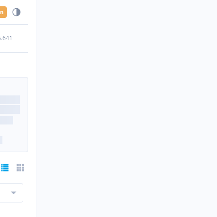
en
5.641